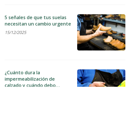
5 señales de que tus suelas
necesitan un cambio urgente
15/12/2025
¿Cuánto dura la
impermeabilización de
calzado y cuándo debo
repetirla?
26/11/2025
¿Se le puede bajar el tacón a